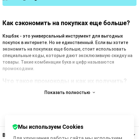
Как сэкономить на покупках еще больше?
Кэшбэк - это универсальный инструмент для выгодных
покупок в интернете. Но не единственный. Если вы хотите
экономить на покупках еще больше, стоит использовать
специальные коды, которые дают эксклюзивную скидку на
товары. Такие комбинации букв и цифр называются
промокодами.
Что такое промокоды и как их получить?
Показать полностью
Promocode - это маркетинговый инструмент для
привлечения покупателей в интернет-магазины, а также для
повышения их лояльности. Они могут давать скидку или
другой бонус для покупателя, например, бесплатную
доставку заказа.
Мы используем Cookies
Как правило, магазины предлагают такие коды в периоды
Backit
активных продаж (например, перед праздниками и
Для улучшения работы сайта мы используем