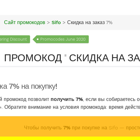
Сайт промокодов
>
Sifo
> Скидка на заказ 7%
ering Discount
Promocodes June 2020
ПРОМОКОД " СКИДКА НА ЗАК
ка 7% на покупку!
й промокод позволит
получить 7%
, если вы собираетесь 
. Обратите внимание на условия промокода: время действи
Чтобы получить
7%
при покупке на Sifo — прост