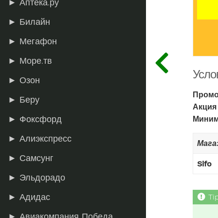
► Аптека.ру
► Билайн
► Мегафон
► Море.тв
Усло
► Озон
Промо
► Беру
Акция
Миним
► Фоксфорд
► Алиэкспресс
Мага
► Самсунг
Sifo
► Эльдорадо
► Адидас
► Авиакомпания Победа