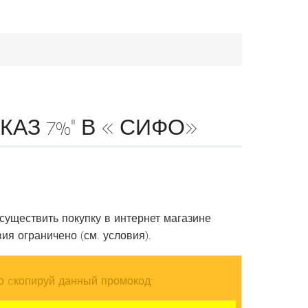
АЗ 7%" В « СИФО»
осуществить покупку в интернет магазине
я ограничено (см. условия).
о cкопируй данный промокод: