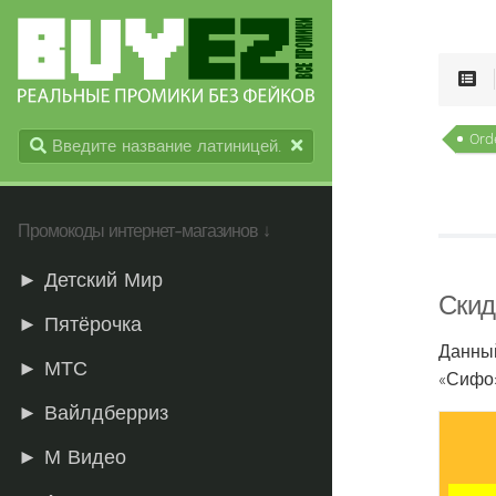
Ord
Промокоды интернет-магазинов ↓
► Детский Мир
Скид
► Пятёрочка
Данны
► МТС
«Сифо»
► Вайлдберриз
► М Видео