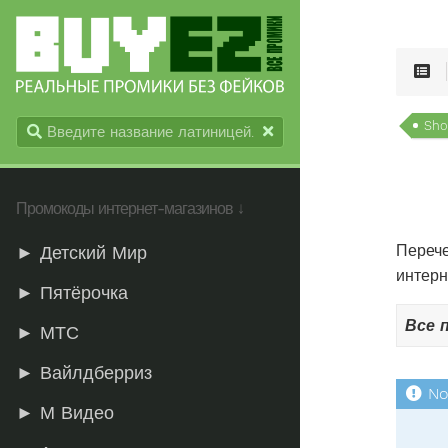
Sho
Промокоды интернет-магазинов ↓
Перече
► Детский Мир
интерн
► Пятёрочка
Все 
► МТС
► Вайлдберриз
► М Видео