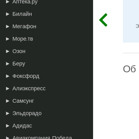
► Аптека.ру
► Билайн
Э
► Мегафон
► Море.тв
► Озон
► Беру
Об 
► Фоксфорд
► Алиэкспресс
► Самсунг
► Эльдорадо
► Адидас
► Авиакомпания Победа