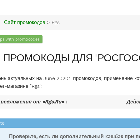
Сайт промокодов
> Rgs
ps with promocodes
ПРОМОКОДЫ ДЛЯ "РОСГОССТР
нь актуальных на June 2020г. промокодов, применение ко
ет-магазине "Rgs":
предложения от «Rgs.Ru» ↓
Дейс
Проверьте, есть ли дополнительный кэшбэк при по