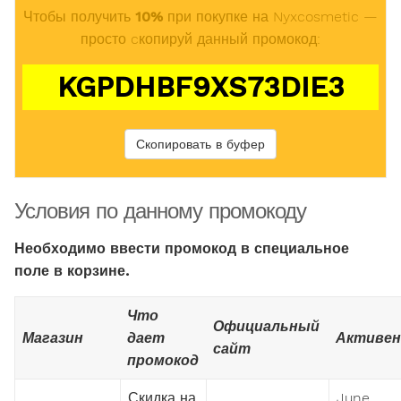
Чтобы получить
10%
при покупке на Nyxcosmetic —
просто cкопируй данный промокод:
KGPDHBF9XS73DIE3
Скопировать в буфер
Условия по данному промокоду
Необходимо ввести промокод в специальное
поле в корзине.
Что
Официальный
Магазин
дает
Активен
сайт
промокод
Скидка на
June