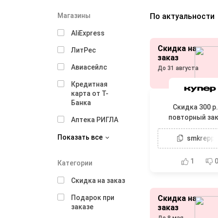
Магазины
По актуальности
AliExpress
Скидка на
ЛитРес
заказ
Авиасейлс
До 31 августа
Кредитная
карта от Т-
Банка
Скидка 300 р.
повторный зак
Аптека РИГЛА
Самокате при за
Показать все
1200 р.
smkrepp
1
Категории
Скидка на заказ
Подарок при
Скидка на
заказе
заказ