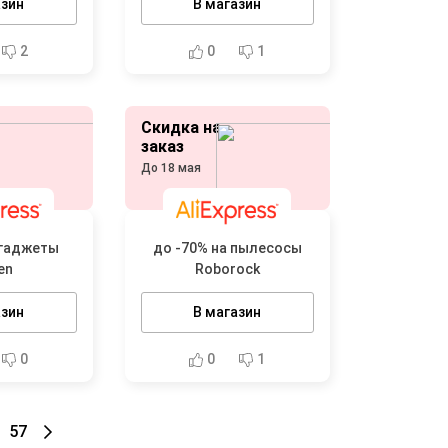
азин
В магазин
2
0
1
Скидка на
заказ
До 18 мая
 гаджеты
до -70% на пылесосы
en
Roborock
азин
В магазин
0
0
1
57