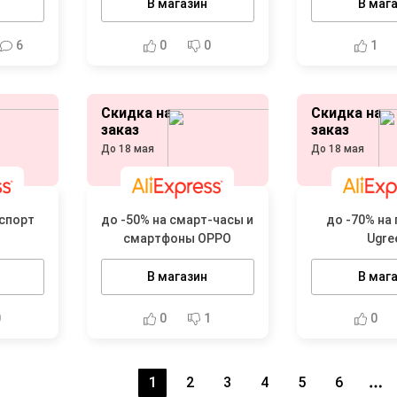
В магазин
В маг
6
0
0
1
Скидка на
Скидка на
заказ
заказ
До 18 мая
До 18 мая
оспорт
до -50% на смарт-часы и
до -70% на
смартфоны OPPO
Ugre
В магазин
В маг
0
0
1
0
1
2
3
4
5
6