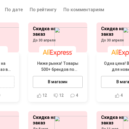
По дате
По рейтингу
По комментариям
Скидка на
Скидка на
заказ
заказ
До 30 апреля
До 30 апреля
 на
Ниже рынка! Товары
Одна цена! В
аз в
500+ брендов по
для нов
казе от
проверенным низким
ценам
nb
В магазин
В маг
0
12
12
4
4
Скидка на
Скидка на
заказ
заказ