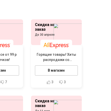
Скидка на
заказ
До 30 апреля
се от 99 р
Горящие товары! Хиты
ичков!
распродажи со
скидками
азин
В магазин
7
3
3
Скидка на
заказ