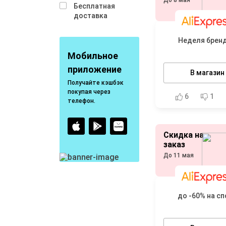
До 8 мая
Бесплатная
доставка
Неделя брен
Мобильное
приложение
В магазин
Получайте кэшбэк
покупая через
6
1
телефон.
Скидка на
заказ
До 11 мая
до -60% на сп