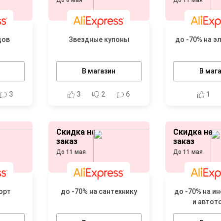
До 8 мая
До 11 мая
дов
Звездные купоны
до -70% на э
В магазин
В маг
3
3
2
6
1
Скидка на
Скидка на
заказ
заказ
До 11 мая
До 11 мая
орт
до -70% на сантехнику
до -70% на и
и автот