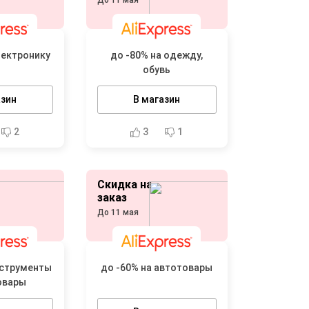
До 11 мая
лектронику
до -80% на одежду,
обувь
азин
В магазин
2
3
1
Скидка на
заказ
До 11 мая
нструменты
до -60% на автотовары
овары