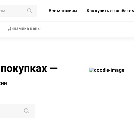
Все магазины
Как купить с кэшбэко
Динамика цены
 покупках —
сии