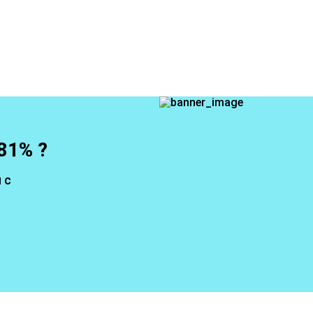
81% ?
 с