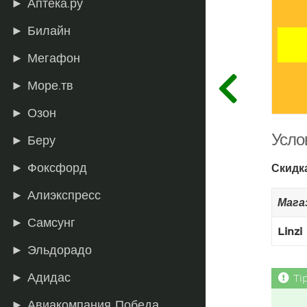
► Аптека.ру
► Билайн
► Мегафон
► Море.тв
► Озон
Усло
► Беру
► Фоксфорд
Скидк
► Алиэкспресс
Мага
► Самсунг
Linzi
► Эльдорадо
► Адидас
► Авиакомпания Победа