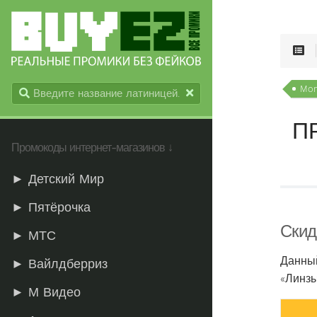
Mon
П
Промокоды интернет-магазинов ↓
► Детский Мир
► Пятёрочка
Скид
► МТС
Данны
► Вайлдберриз
«Линзы
► М Видео