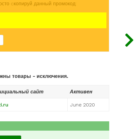
осто cкопируй данный промокод:
ожны товары - исключения.
ициальный сайт
Активен
zi.ru
June 2020