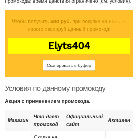
промокода: время действия ограничено (см. условия).
Чтобы получить
500 руб.
при покупке на Elyts —
просто cкопируй данный промокод:
Elyts404
Скопировать в буфер
Условия по данному промокоду
Акция с применением промокода.
Что дает
Официальный
Магазин
Активен
промокод
сайт
Скидка на