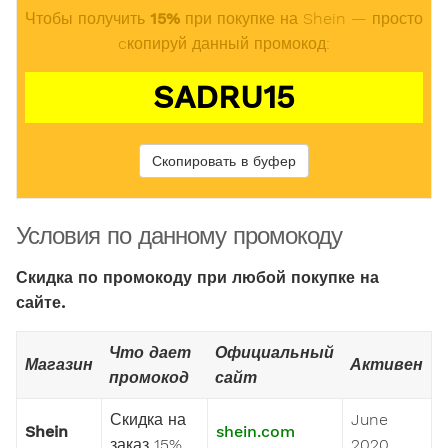
Чтобы получить
15%
при покупке на Shein — просто
cкопируй данный промокод:
SADRU15
Скопировать в буфер
Условия по данному промокоду
Скидка по промокоду при любой покупке на
сайте.
Что дает
Официальный
Магазин
Активен
промокод
сайт
Скидка на
June
Shein
shein.com
заказ 15%
2020