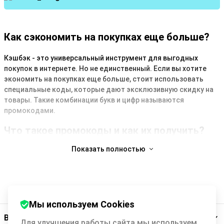
Как сэкономить на покупках еще больше?
Кэшбэк - это универсальный инструмент для выгодных
покупок в интернете. Но не единственный. Если вы хотите
экономить на покупках еще больше, стоит использовать
специальные коды, которые дают эксклюзивную скидку на
товары. Такие комбинации букв и цифр называются
промокодами.
Что такое промокоды и как их получить?
Показать полностью
Promocode - это маркетинговый инструмент для
привлечения покупателей в интернет-магазины, а также для
повышения их лояльности. Они могут давать скидку или
другой бонус для покупателя, например, бесплатную
доставку заказа.
Мы используем Cookies
Как правило, магазины предлагают такие коды в периоды
Backit
активных продаж (например, перед праздниками и
Для улучшения работы сайта мы используем