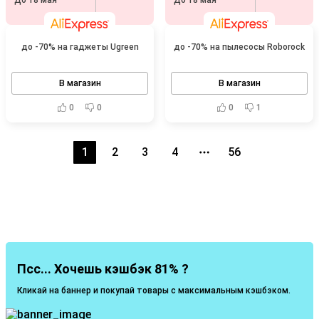
До 18 мая
До 18 мая
до -70% на гаджеты Ugreen
до -70% на пылесосы Roborock
В магазин
В магазин
0
0
0
1
1
2
3
4
56
Псс... Хочешь кэшбэк 81% ?
Кликай на баннер и покупай товары с максимальным кэшбэком.