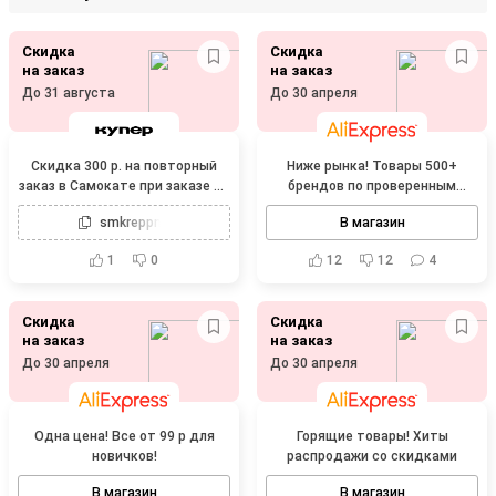
Скидка
Скидка
на заказ
на заказ
До 31 августа
До 30 апреля
Скидка 300 р. на повторный
Ниже рынка! Товары 500+
заказ в Самокате при заказе от
брендов по проверенным
1200 р.
низким ценам
smkreppnb
В магазин
1
0
12
12
4
Скидка
Скидка
на заказ
на заказ
До 30 апреля
До 30 апреля
Одна цена! Все от 99 р для
Горящие товары! Хиты
новичков!
распродажи со скидками
В магазин
В магазин