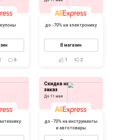
До 11 мая
 купоны
до -70% на электронику
азин
В магазин
2
6
1
2
Скидка на
заказ
До 11 мая
сантехнику
до -70% на инструменты
и автотовары