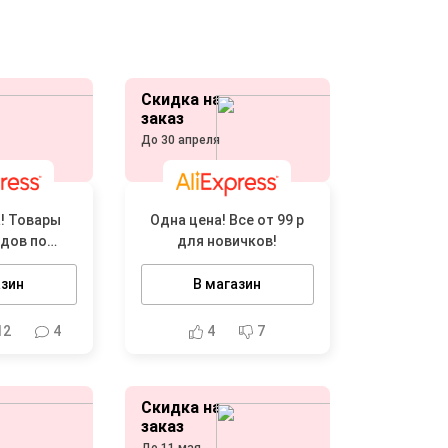
Скидка на
заказ
До 30 апреля
! Товары
Одна цена! Все от 99 р
ндов по
для новичков!
м низким
ам
азин
В магазин
12
4
4
7
Скидка на
заказ