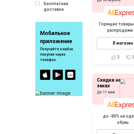
До 30 апреля
Бесплатная
доставка
Горящие товары
распродажи 
Мобильное
скидками
приложение
В магазин
Получайте кэшбэк
покупая через
3
телефон.
Скидка на
заказ
До 11 мая
до -80% на оде
обувь