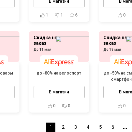
В магазин
В маг
1
1
1
6
0
Скидка на
Скидка на
заказ
заказ
До 11 мая
До 18 мая
товары
до -80% на велоспорт
до -50% на с
смартфон
В магазин
В маг
1
0
0
0
1
2
3
4
5
6