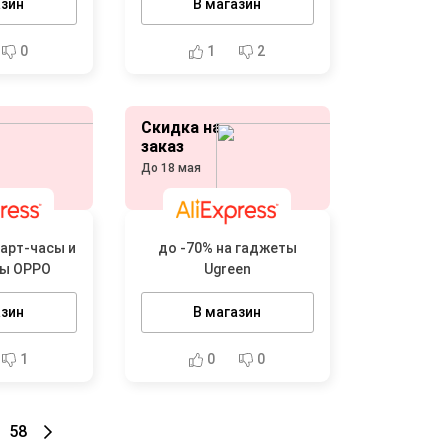
азин
В магазин
0
1
2
Скидка на
заказ
До 18 мая
март-часы и
до -70% на гаджеты
ы OPPO
Ugreen
азин
В магазин
1
0
0
58