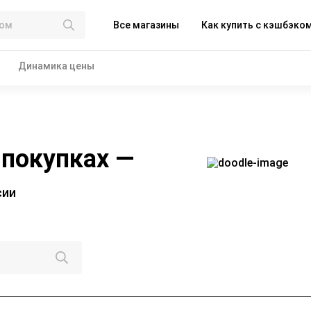
Все магазины
Как купить с кэшбэко
Динамика цены
 покупках —
сии