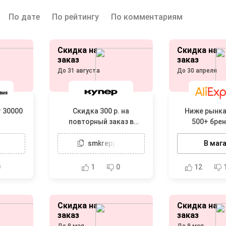
По дате
По рейтингу
По комментариям
Скидка на
Скидка на
заказ
заказ
До 31 августа
До 30 апреля
т 30000
Скидка 300 р. на
Ниже рынка
повторный заказ в
500+ бре
Самокате при заказе от
проверенны
1200 р.
цен
00
smkreppnb
В маг
0
1
0
12
Скидка на
Скидка на
заказ
заказ