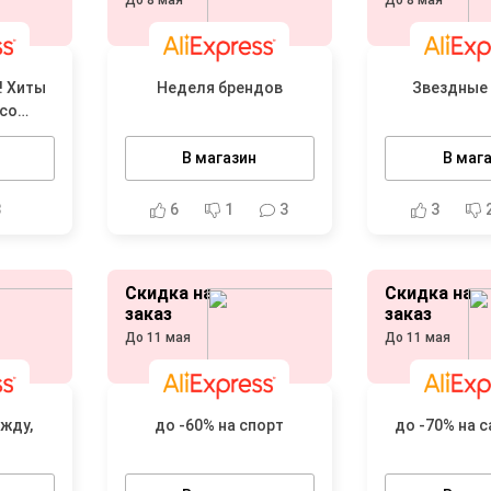
До 8 мая
До 8 мая
! Хиты
Неделя брендов
Звездные
со
В магазин
В маг
3
6
1
3
3
Скидка на
Скидка на
заказ
заказ
До 11 мая
До 11 мая
жду,
до -60% на спорт
до -70% на 