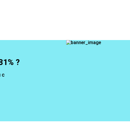
81% ?
 с