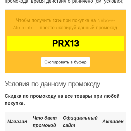
промокода: время действия ограничено (см. условия).
Чтобы получить
13%
при покупке на Nebo-V-
Almazah — просто cкопируй данный промокод:
PRX13
Скопировать в буфер
Условия по данному промокоду
Скидка по промокоду на все товары при любой
покупке.
Что дает
Официальный
Магазин
Активен
промокод
сайт